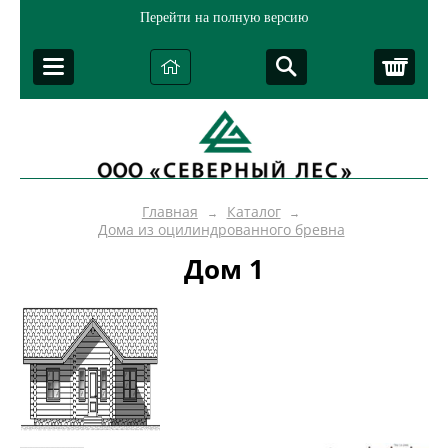
Перейти на полную версию
Корз
Главная
Каталог
→
→
Дома из оцилиндрованного бревна
Дом 1