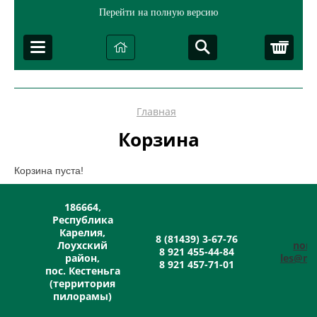
Перейти на полную версию
Корз
Главная
Корзина
Корзина пуста!
186664,
Республика
Карелия,
8 (81439) 3-67-76
Лоухский
nort
8 921 455-44-84
район,
les@mai
8 921 457-71-01
пос. Кестеньга
(территория
пилорамы)